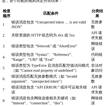
息，首个匹配的规则决定分类结果：
检查
分类结
匹配条件
顺序
果
无效参
错误消息包含 “Unexpected token … is not valid
1
JSON”
数
API 请
关联资源的 HTTP 状态码为 4xx 或 5xx
2
求失败
网络错
错误类型包含 “Network” 或 “AbortError”
3
误
错误类型包含 “Syntax”、“Reference”、
代码错
4
“Range”、“URI” 或 “Eval”
误
错误类型为 TypeError 且消息匹配空值访问模式
非法对
5
（如 “Cannot read property of undefined”）
象访问
错误消息匹配无效参数模式（如 “invalid
无效参
6
argument”、“unexpected token”）
数
错误消息包含 “API ERROR:” 或许可证相关错
API 请
7
误
求失败
错误消息包含网络连接相关关键词（如
网络错
8
“timeout”、“connection”、“dns”）
误