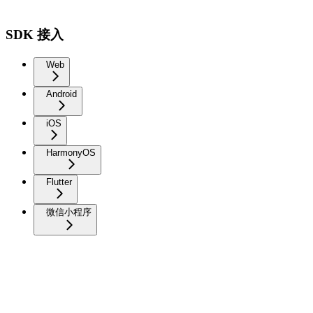
SDK 接入
Web
Android
iOS
HarmonyOS
Flutter
微信小程序