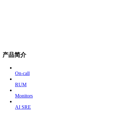
产品简介
On-call
RUM
Monitors
AI SRE