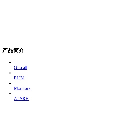
产品简介
On-call
RUM
Monitors
AI SRE