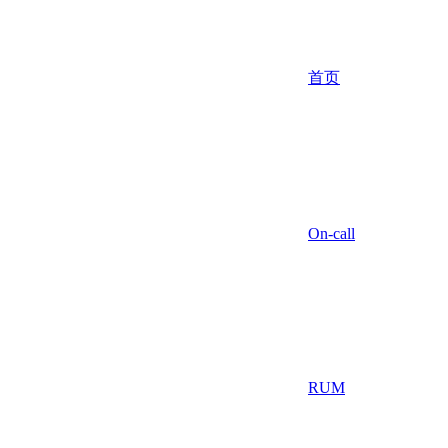
首页
On-call
RUM