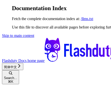
Documentation Index
Fetch the complete documentation index at:
/llms.txt
Use this file to discover all available pages before exploring fur
Skip to main content
Flashduty Docs
home page
简体中文
Search...
⌘
K