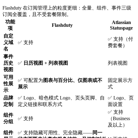
Flashduty 在订阅管理上的粒度更细：全量、组件、事件三级
订阅全覆盖，且不受套餐限制。
功能
Atlassian
Flashduty
Statuspage
项
自定
✅ 支持（付
义域
✅ 支持
费套餐）
名
事件
历史
✅
日历视图 + 列表视图
列表视图
视图
可用
✅ 可配置为
图表与百分比、仅图表或不
固定展示方
性展
展示
式
示
品牌
✅ Logo、暗色模式 Logo、页头页脚、自
✅ Logo、页
定制
定义链接和联系方式
面设置
✅ 支持
组件
✅ 支持
（Business
分组
及以上）
组件
✅ 支持隐藏可用性、完全隐藏——
同一