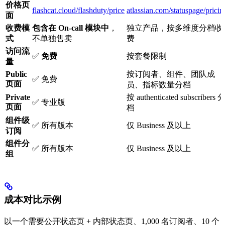
价格页
flashcat.cloud/flashduty/price
atlassian.com/statuspage/pricin
面
收费模
包含在 On-call 模块中
，
独立产品，按多维度分档收
式
不单独售卖
费
访问流
✅
免费
按套餐限制
量
Public
按订阅者、组件、团队成
✅ 免费
页面
员、指标数量分档
Private
按 authenticated subscribers 
✅ 专业版
页面
档
组件级
✅ 所有版本
仅 Business 及以上
订阅
组件分
✅ 所有版本
仅 Business 及以上
组
成本对比示例
以一个需要公开状态页 + 内部状态页、1,000 名订阅者、10 个