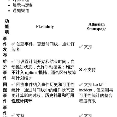
展示与定制
通知渠道
功
Atlassian
能
Flashduty
Statuspage
项
事
件
✅ 创建事件、更新时间线、通知订
✅ 支持
发
阅者
布
维
✅ 可设置计划开始和结束时间，自
护
动推进状态，允许手动覆盖；
维护
❌ 不支持
事
不计入 uptime 损耗
，适合区分故障
件
与计划维护
回
✅ 回溯事件纳入事件历史和可用性
✅ 支持 backfill
溯
统计，通过时间线中的组件状态变
incident，但回溯与
事
更计算影响时段，
历史补录和可用
可用性统计的整合
件
性统计闭环
程度有限
事
件
✅ 支持
✅ 支持