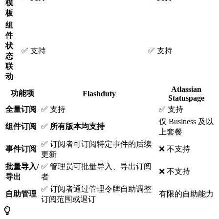
模
板
组
件
状
✅ 支持
✅ 支持
态
联
动
Atlassian
功能项
Flashduty
Statuspage
全量订阅
✅ 支持
✅ 支持
仅 Business 及以
组件订阅
✅
所有版本均支持
上套餐
✅ 订阅者可订阅特定事件的后续
事件订阅
❌ 不支持
更新
批量导入/
✅ 管理员可批量导入、导出订阅
❌ 不支持
导出
者
✅ 订阅者通过管理令牌自助调整
自助管理
有限的自助能力
订阅范围或退订