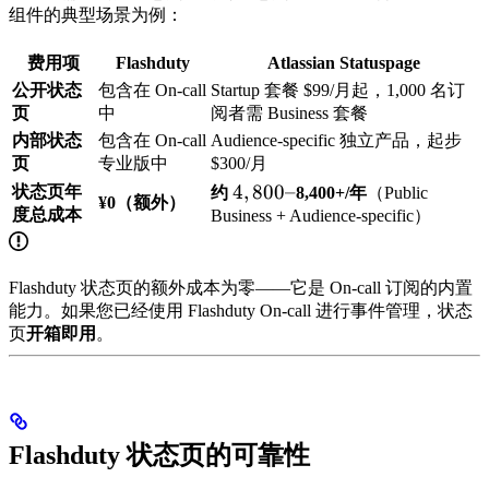
组件的典型场景为例：
费用项
Flashduty
Atlassian Statuspage
公开状态
包含在 On-call
Startup 套餐 $99/月起，1,000 名订
页
中
阅者需 Business 套餐
内部状态
包含在 On-call
Audience-specific 独立产品，起步
页
专业版中
$300/月
4,800
4
,
800–
状态页年
约
8,400+/年
（Public
¥0（额外）
度总成本
–
Business + Audience-specific）
Flashduty 状态页的额外成本为零——它是 On-call 订阅的内置
能力。如果您已经使用 Flashduty On-call 进行事件管理，状态
页
开箱即用
。
Flashduty 状态页的可靠性